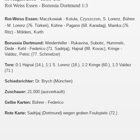
Rot Weiss Essen - Borussia Dortmund 1:3
 2009 - 2010
Rot-Weiss Essen:
Maczkowiak - Kotula, Czyszczon, S. Lorenz, Bührer
- M. Lorenz (76. Türkeri), Kühne - Pagano (68. Karadag), Mainka (76.
Ritz) - Mölders, Kurth
Borussia Dortmund:
Weidenfeller - Rukavina, Subotic, Hummels,
Dede - Kehl - Federico (71. Sadrijaj), Hajnal (88. Kovac), Kringe -
Valdez, Petric (77. Schmelzer)
Tore:
0:1 Hajnal (14.), 1:1 S. Lorenz (18.), 1:2 Kringe (60.), 1:3 Valdez
(71.)
Schiedsrichter:
Dr. Brych (München)
Zuschauer:
21.000 (ausverkauft)
Gelbe Karten:
Bührer - Federico
Rote Karte:
Sadrijaj (Dortmund) wegen groben Foulspiels (72.)