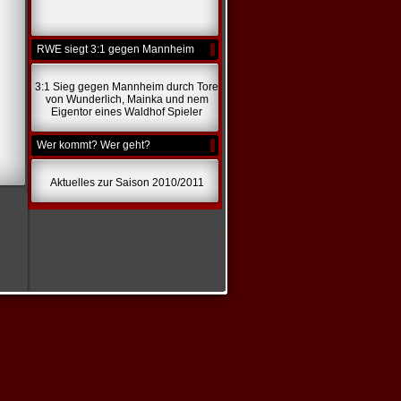
RWE siegt 3:1 gegen Mannheim
3:1 Sieg gegen Mannheim durch Tore
von Wunderlich, Mainka und nem
Eigentor eines Waldhof Spieler
Wer kommt? Wer geht?
Aktuelles zur Saison 2010/2011