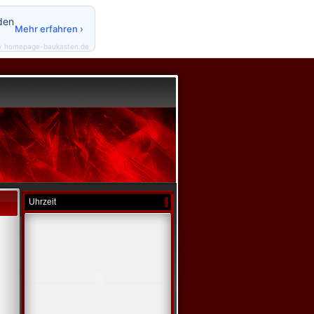
den
Mehr erfahren ›
y homepage-baukasten.de
Uhrzeit