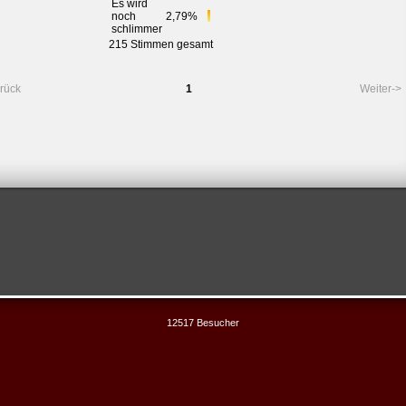
Es wird
noch
2,79%
schlimmer
215 Stimmen gesamt
rück
1
Weiter->
12517 Besucher