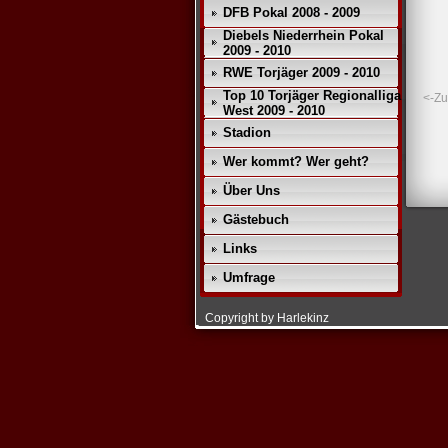
DFB Pokal 2008 - 2009
Diebels Niederrhein Pokal
2009 - 2010
RWE Torjäger 2009 - 2010
Top 10 Torjäger Regionalliga
<-Zu
West 2009 - 2010
Stadion
Wer kommt? Wer geht?
Über Uns
Gästebuch
Links
Umfrage
Copyright by Harlekinz