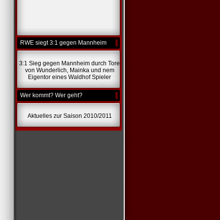
RWE siegt 3:1 gegen Mannheim
3:1 Sieg gegen Mannheim durch Tore
von Wunderlich, Mainka und nem
Eigentor eines Waldhof Spieler
Wer kommt? Wer geht?
Aktuelles zur Saison 2010/2011