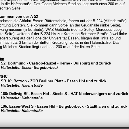
s in die Hafenstraße.
Das Georg-Melches-Stadion liegt nach etwa 200 m auf
rechten Seite.
kommen von der A 52
nehmen die Abfahrt Essen-Rüttenscheid, fahren auf der B 224 (Alfredstraße)
ichtung
Dorsten. Sie kommen dann
vorbei an der Grugahalle (linke Seite),
wangmuseum (linke
Seite), WAZ-Gebäude
(rechte Seite), Mercedes Lueg
hte Seite),
weiter auf der B 224 bis
zur Kreuzung Bottroper Straße
(zwei linke
egerspuren) auf der Höhe der Universität Essen,
biegen dort
links ab und
en nach
ca. 3 km an der dritten Kreuzung rechts in die Hafenstraße.
Das
g-Melches-Stadion liegt nach ca. 200 m auf der linken Seite.
hn
S2: Dortmund - Castrop-Rauxel - Herne - Duisburg und zurück
Haltestelle: Essen-Bergeborbeck
se:
SB 16: Bottrop - ZOB Berliner Platz - Essen Hbf und zurück
Haltestelle: Hafenstraße
166: Dellwig Bf - Essen Hbf - Steele S - HAT Niederwenigern und zurück
Haltestelle: Hafenstraße
196: Essen-West S - Essen Hbf - Bergeborbeck - Stadthafen und zurück
Haltestelle: Hafenstraße