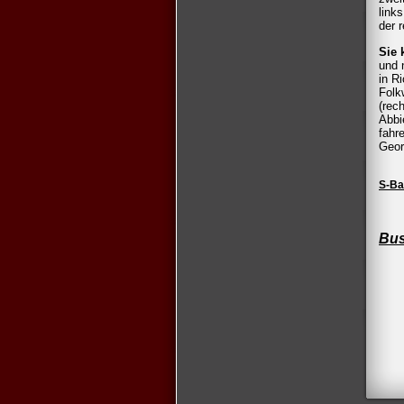
link
der 
Sie 
und 
in R
Folk
(rec
Abbi
fahr
Geor
S-Ba
Bus