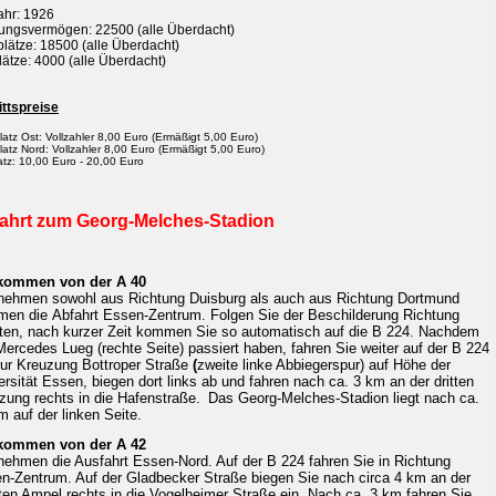
ahr: 1926
ungsvermögen: 22500 (alle Überdacht)
lätze: 18500 (alle Überdacht)
lätze: 4000 (alle Überdacht)
ittspreise
atz Ost: Vollzahler 8,00 Euro (Ermäßigt 5,00 Euro)
latz Nord: Vollzahler 8,00 Euro (Ermäßigt 5,00 Euro)
atz: 10,00 Euro - 20,00 Euro
ahrt zum Georg-Melches-Stadion
kommen von der A 40
nehmen sowohl aus Richtung Duisburg als auch aus Richtung Dortmund
men
die
Abfahrt Essen-Zentrum. Folgen Sie der Beschilderung Richtung
ten, nach kurzer Zeit
kommen
Sie so automatisch auf die B 224. Nachdem
Mercedes Lueg (rechte Seite)
passiert haben, fahren
Sie weiter auf der B 224
zur Kreuzung Bottroper Straße
(
zweite linke Abbiegerspur) auf Höhe der
ersität Essen, biegen dort links ab und fahren nach ca. 3 km an
der dritten
zung rechts in die
Hafenstraße.
Das Georg-Melches-Stadion liegt nach ca.
m auf der linken Seite.
kommen von der A 42
nehmen die Ausfahrt Essen-Nord. Auf der B 224 fahren Sie in Richtung
n-Zentrum. Auf
der Gladbecker Straße biegen Sie nach circa 4 km an der
ten Ampel rechts in die
Vogelheimer Straße ein. Nach ca. 3 km fahren Sie