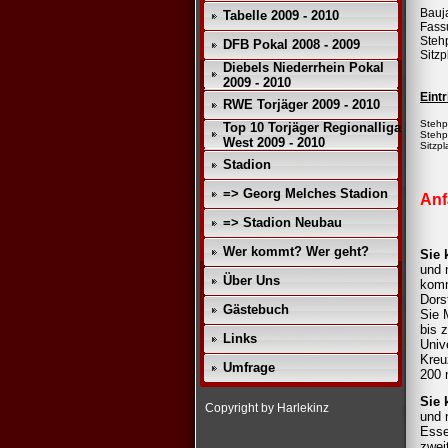
Bauj
Tabelle 2009 - 2010
Fass
Stehp
DFB Pokal 2008 - 2009
Sitzp
Diebels Niederrhein Pokal
2009 - 2010
Eintr
RWE Torjäger 2009 - 2010
Stehpl
Top 10 Torjäger Regionalliga
Stehp
West 2009 - 2010
Sitzpl
Stadion
=> Georg Melches Stadion
Anf
=> Stadion Neubau
Wer kommt? Wer geht?
Sie 
und 
Über Uns
kom
Dors
Gästebuch
Sie 
bis 
Links
Univ
Kreu
Umfrage
200 
Sie 
Copyright by Harlekinz
und 
Esse
zwei